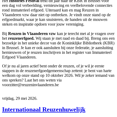
Het
Histories Festival
trekt dit jaar naar de KBR in Brussel voor
een dag vol verbeelding, vernieuwing en veelbelovende connecties
rond immaterieel erfgoed. Uiteraard kan en mag Reuzen in
Vlaanderen vzw daar niet op ontbreken. Je vindt onze stand op de
erfgoedmarkt, waar je kan snuisteren, de handen uit de mouwen
steken en inspiratie opdoen voor jouw vereniging.
Bij
Reuzen in Vlaanderen vzw
kan je terecht met al je vragen over
het
reuzenerfgoed.
Wij staan je met raad en daad bij. Breng ons een
bezoekje in het unieke decor van de Koninklijke Bibliotheek (KBR)
in Brussel. Je kan er ook aansluiten bij onze federatie, je aansluiting
hernieuwen of je reuzen inschrijven in het register van Immaterieel
Erfgoed Vlaanderen.
Of je nu al jaren actief bent onder de reuzen, of je wil je eerste
stappen in de reuzenerfgoedgemeenschap zettent: je bent van harte
welkom op onze stand op 10 oktober 2026. Wil je zeker iemand van
ons spreken? Laat het ons weten via
voorzitter@reuzeninvlaanderen.be
vrijdag, 29 mei 2026.
Internationaal Reuzenhuwelijk