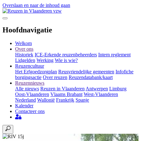
Overslaan en naar de inhoud gaan
Hoofdnavigatie
Welkom
Over ons
Historiek
ICE-Erkende reuzenbeheerders
Intern reglement
Lidgelden
Werking
Wie is wie?
Reuzencultuur
Het Erfgoedzorgplan
Reusvriendelijke gemeenten
Infofiche
borgingsactie
Over reuzen
Reuzendatabank/kaart
Reuzennieuws
Alle nieuws
Reuzen in Vlaanderen
Antwerpen
Limburg
Oost-Vlaanderen
Vlaams Brabant
West-Vlaanderen
Nederland
Wallonië
Frankrijk
Spanje
Kalender
Contacteer ons